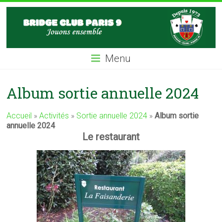
Skip
BC9
to
content
Bridge
Club
Menu
Paris
IX
Album sortie annuelle 2024
Accueil
»
Activités
»
Sortie annuelle 2024
»
Album sortie
annuelle 2024
Le restaurant