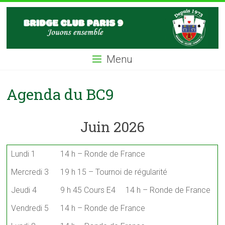
Skip
BC9
to
content
Bridge
Club
Menu
Paris
IX
Agenda du BC9
Juin 2026
Lundi 1
14 h – Ronde de France
Mercredi 3
19 h 15 – Tournoi de régularité
Jeudi 4
9 h 45 Cours E4 14 h – Ronde de France
Vendredi 5
14 h – Ronde de France