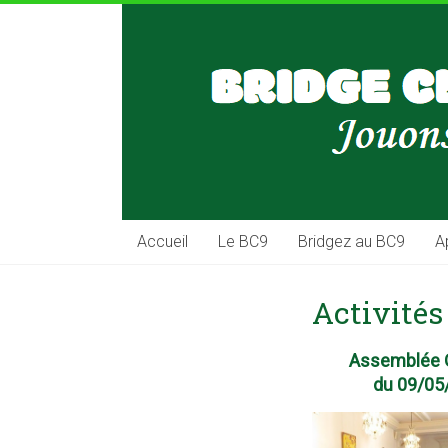
Skip
BC9
to
content
Bridge
Club
Paris
IX
Accueil
Le BC9
Bridgez au BC9
A
Activités
Assemblée 
du 09/05