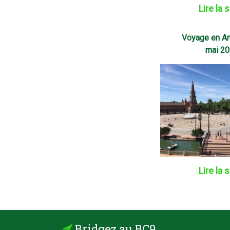
Lire la 
Voyage en An
mai 2
Lire la 
Bridgez au BC9