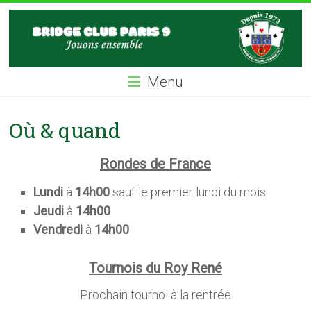
Skip
BC9
to
content
Bridge
Club
Menu
Paris
IX
Où & quand
Rondes de France
Lundi
à
14h00
sauf le premier lundi du mois
Jeudi
à
14h00
Vendredi
à
14h00
Tournois du Roy René
Prochain tournoi à la rentrée