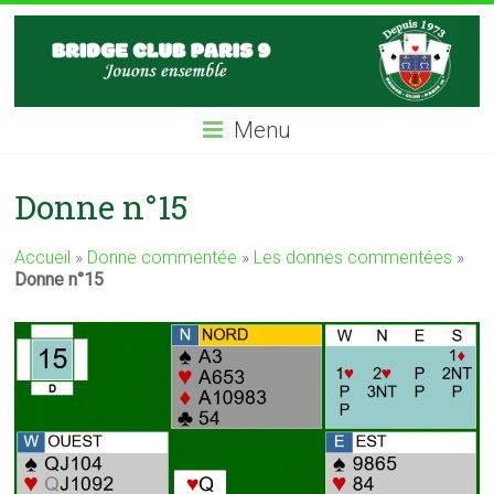
Skip
BC9
to
content
Bridge
Club
Menu
Paris
IX
Donne n°15
Accueil
»
Donne commentée
»
Les donnes commentées
»
Donne n°15