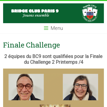
Skip
BC9
to
content
Bridge
Club
Menu
Paris
IX
Finale Challenge
2 équipes du BC9 sont qualifiées pour la Finale
du Challenge 2 Printemps /4