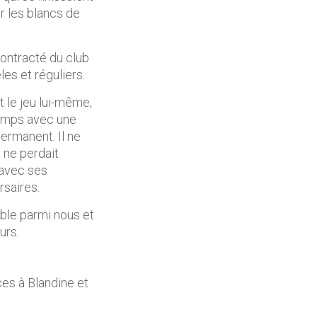
 les blancs de
contracté du club
es et réguliers.
 le jeu lui-même,
 temps avec une
ermanent. Il ne
t ne perdait
 avec ses
saires.
able parmi nous et
urs.
es à Blandine et