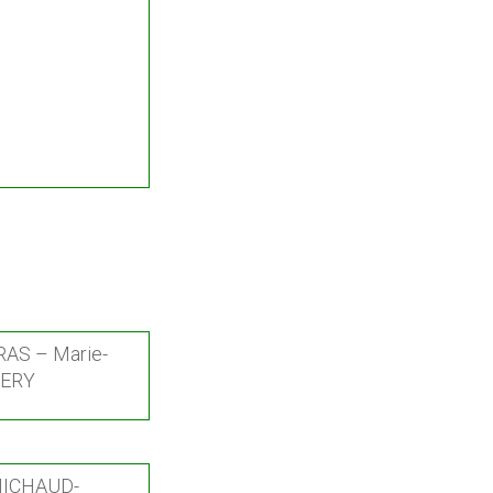
RAS – Marie-
HERY
 MICHAUD-