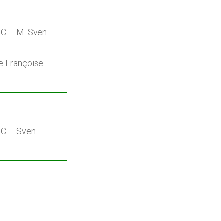
C – M. Sven
e Françoise
RC – Sven