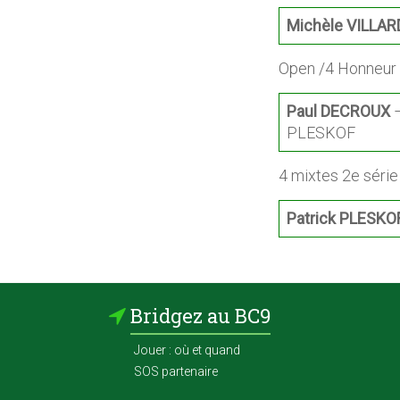
Michèle VILLAR
Open /4 Honneur
Paul DECROUX
–
PLESKOF
4 mixtes 2e série
Patrick PLESKO
Bridgez au BC9
Jouer : où et quand
SOS partenaire