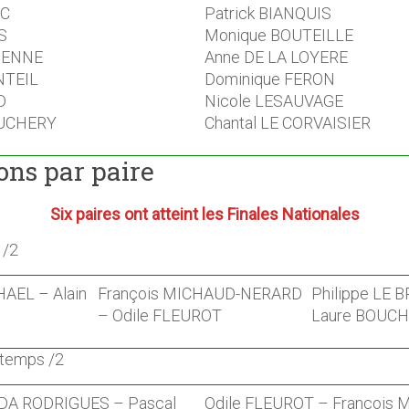
IC
Patrick BIANQUIS
S
Monique BOUTEILLE
TIENNE
Anne DE LA LOYERE
NTEIL
Dominique FERON
D
Nicole LESAUVAGE
OUCHERY
Chantal LE CORVAISIER
ons par paire
Six paires ont atteint les Finales Nationales
 /2
AEL – Alain
François MICHAUD-NERARD
Philippe LE B
– Odile FLEUROT
Laure BOUC
ntemps /2
IDA RODRIGUES – Pascal
Odile FLEUROT – François