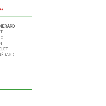
**
-NERARD
OT
IX
N
ELET
-NÉRARD