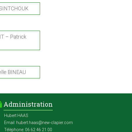
OSSINTCHOUK
T – Patrick
lle BINEAU
Administration
Hubert HAAS
Email: hubert.haas@new-clapier.com
Téléphone: 06 62 46 21 00