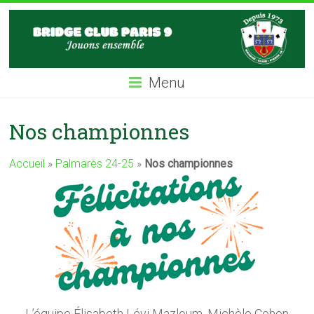
Skip
BC9
to
content
Bridge
Club
Menu
Paris
IX
Nos championnes
Accueil
»
Palmarès 24-25
»
Nos championnes
L’équipe Élisabeth Lévi Mazloum, Michèle Cohen