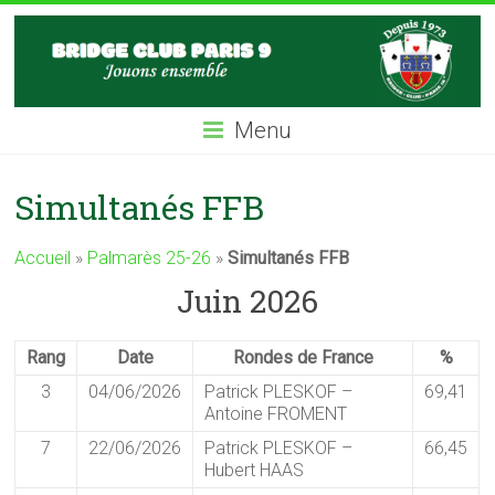
Skip
BC9
to
content
Bridge
Club
Menu
Paris
IX
Simultanés FFB
Accueil
»
Palmarès 25-26
»
Simultanés FFB
Juin 2026
Rang
Date
Rondes de France
%
3
04/06/2026
Patrick PLESKOF –
69,41
Antoine FROMENT
7
22/06/2026
Patrick PLESKOF –
66,45
Hubert HAAS