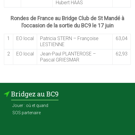
Hubert HAAS
Rondes de France au Bridge Club de St Mandé à
l’occasion de la sortie du BC9 le 17 juin
1
EO local
Patricia STERN – Françoise
63,04
LESTIENNE
2
EO local
Jean-Paul PLANTEROSE –
62,93
Pascal GRIESMAR
Bridgez au BC9
Jouer : où et quand
SOS partenaire