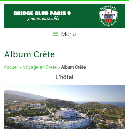
Skip
BC9
to
content
Bridge
Club
Menu
Paris
IX
Album Crète
Accueil
»
Voyage en Crète
»
Album Crète
L’hôtel